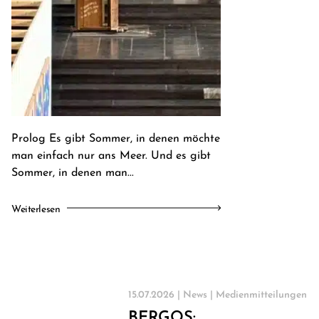
Prolog Es gibt Sommer, in denen möchte
man einfach nur ans Meer. Und es gibt
Sommer, in denen man...
Weiterlesen
E-Banking Log-In
Language: En
Kontakt
Karriere
15.07.2026 |
News
|
Medienmitteilungen
BERGOS: