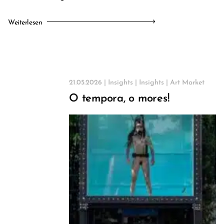
Weiterlesen
21.05.2026 |
Insights
|
Insights
|
Art Market
O tempora, o mores!