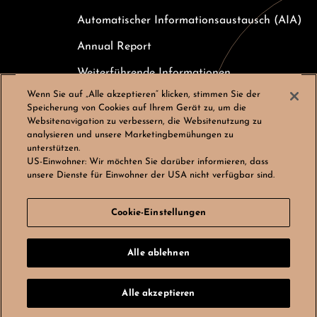
Automatischer Informationsaustausch (AIA)
Annual Report
Weiterführende Informationen
Wenn Sie auf „Alle akzeptieren“ klicken, stimmen Sie der
Kundeninformation zur Einlagensicherung
Speicherung von Cookies auf Ihrem Gerät zu, um die
Websitenavigation zu verbessern, die Websitenutzung zu
Karriere
analysieren und unsere Marketingbemühungen zu
unterstützen.
Cookies-Einstellungen
US-Einwohner:
Wir möchten Sie darüber informieren, dass
unsere Dienste für Einwohner der USA nicht verfügbar sind.
Cookie-Einstellungen
© Bergos AG, Alle Rechte vorbehalten
Alle ablehnen
LinkedIn
Instagram
by
noformat
Alle akzeptieren