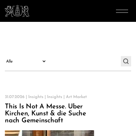
31.07.2026 |
Insights
|
Insights
|
Art Market
This Is Not A Messe. Über
Kirchen, Kunst & die Suche
nach Gemeinschaft