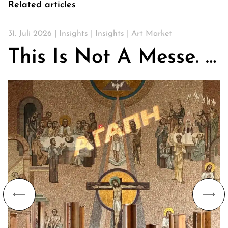
Related articles
31. Juli 2026 |
Insights
|
Insights
|
Art Market
This Is Not A Messe. Über Kirchen, Kunst & die Suche nach Gemeinschaft