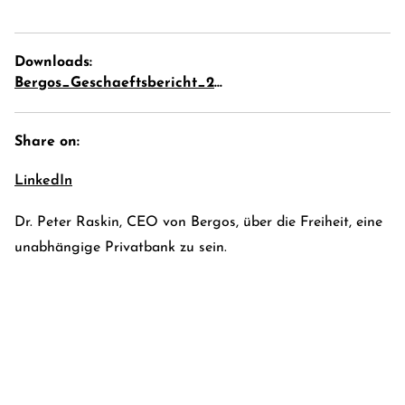
Downloads:
Bergos_Geschaeftsbericht_2020_RASKIN-Aufsatz
Share on:
LinkedIn
Dr. Peter Raskin, CEO von Bergos, über die Freiheit, eine
unabhängige Privatbank zu sein.
E-Banking Log-In
Language: En
Kontakt
Karriere