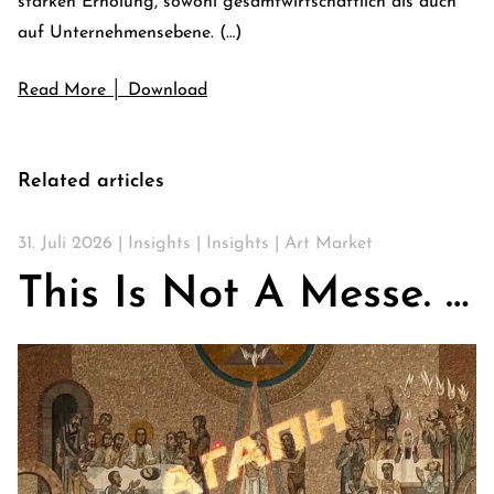
starken Erholung, sowohl gesamtwirtschaftlich als auch
auf Unternehmensebene. (…)
Read More │ Download
Related articles
31. Juli 2026 |
Insights
|
Insights
|
Art Market
This Is Not A Messe. Über Kirchen, Kunst & die Suche nach Gemeinschaft