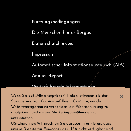
Nutzungsbedingungen
Die Menschen hinter Bergos
Datenschutzhinweis
Impressum
Automatischer Informationsaustausch (AIA)
Annual Report
Weiterführende Informationen
Wenn Sie auf „Alle akzeptieren“ klicken, stimmen Sie der
Kundeninformation zur Einlagensicherung
Speicherung von Cookies auf Ihrem Gerät zu, um die
Websitenavigation zu verbessern, die Websitenutzung zu
Karriere
analysieren und unsere Marketingbemühungen zu
unterstützen.
Cookies-Einstellungen
US-Einwohner:
Wir möchten Sie darüber informieren, dass
unsere Dienste für Einwohner der USA nicht verfügbar sind.