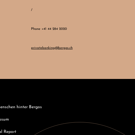
/
Phone +41 44 284 2020
privatebanking@bergos.ch
enschen hinter Bergos
ssum
l Report