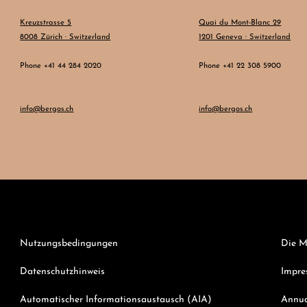
Kreuzstrasse 5
Quai du Mont-Blanc 29
8008 Zürich · Switzerland
1201 Geneva · Switzerland
Phone +41 44 284 2020
Phone +41 22 308 5900
info@bergos.ch
info@bergos.ch
Nutzungsbedingungen
Die M
Datenschutzhinweis
Impre
Automatischer Informationsaustausch (AIA)
Annua