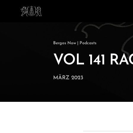
Private Investoren
Strate
Institutionelle Investoren
Berat
Finanzintermediäre
Diskre
Bergos Now
|
Podcasts
Untern
Next Gen
Lösun
VOL 141 R
Über uns
Makro
MÄRZ 2023
Die Menschen hinter Bergos
Kapita
Arbeiten bei Bergos
Art Ma
News
Podcas