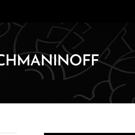
gische Beratung
Public Markets
ungsmandate
Private Markets
tionäre Mandate
ehmer- und Family Office-
gen
ACHMANINOFF
Unser Ansatz
lmärkte
Philantropie
rket
Art Consult
ts
ESG Commitment