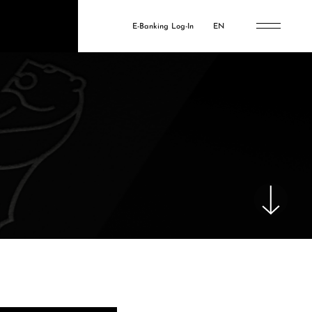
E-Banking Log-In
EN
31.07.2026
This Is Not A Messe. Über Kirchen,
Kunst & die Suche nach
Gemeinschaft
15.07.2026
BERGOS: ERFOLGREICHES
ERSTES HALBJAHR 2026
10.07.2026
Vol. 285: Kapitalmärkte zur
Jahresmitte – Rückblick und Ausblick