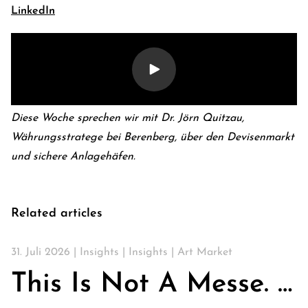
LinkedIn
Diese Woche sprechen wir mit Dr. Jörn Quitzau,
Währungsstratege bei Berenberg, über den Devisenmarkt
und sichere Anlagehäfen.
E-Banking Log-In
Language: En
Related articles
Kontakt
Karriere
31. Juli 2026 |
Insights
|
Insights
|
Art Market
This Is Not A Messe. Über Kirchen, Kunst & die Suche nach Gemeinschaft