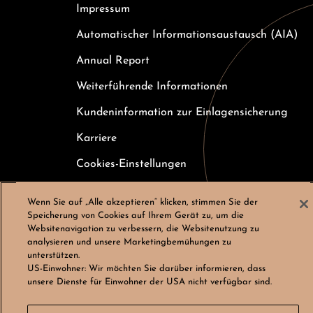
Impressum
Automatischer Informationsaustausch (AIA)
Annual Report
Weiterführende Informationen
Kundeninformation zur Einlagensicherung
Karriere
Cookies-Einstellungen
Wenn Sie auf „Alle akzeptieren“ klicken, stimmen Sie der
Speicherung von Cookies auf Ihrem Gerät zu, um die
Websitenavigation zu verbessern, die Websitenutzung zu
analysieren und unsere Marketingbemühungen zu
© Bergos AG, Alle Rechte vorbehalten
unterstützen.
US-Einwohner:
Wir möchten Sie darüber informieren, dass
LinkedIn
Instagram
unsere Dienste für Einwohner der USA nicht verfügbar sind.
by
noformat