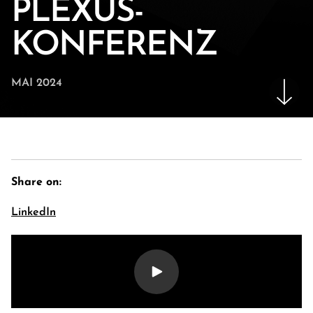
PLEXUS-
KONFERENZ
MAI 2024
Share on:
E-Banking Log-In
Language: En
LinkedIn
Kontakt
Karriere