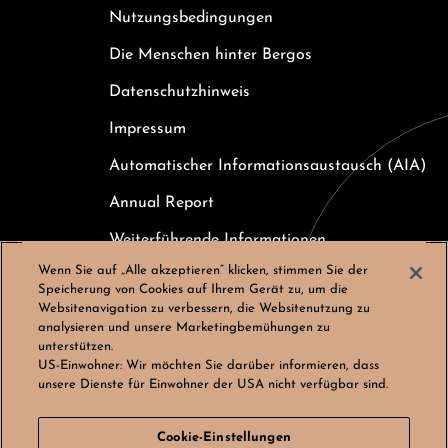
Nutzungsbedingungen
Die Menschen hinter Bergos
Datenschutzhinweis
Impressum
Automatischer Informationsaustausch (AIA)
Annual Report
Weiterführende Informationen
Wenn Sie auf „Alle akzeptieren“ klicken, stimmen Sie der
Kundeninformation zur Einlagensicherung
Speicherung von Cookies auf Ihrem Gerät zu, um die
Websitenavigation zu verbessern, die Websitenutzung zu
Karriere
analysieren und unsere Marketingbemühungen zu
unterstützen.
Cookies-Einstellungen
US-Einwohner:
Wir möchten Sie darüber informieren, dass
unsere Dienste für Einwohner der USA nicht verfügbar sind.
Cookie-Einstellungen