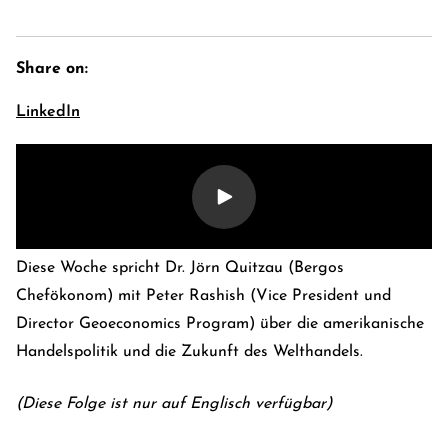
Share on:
LinkedIn
Diese Woche spricht Dr. Jörn Quitzau (Bergos
Chefökonom) mit Peter Rashish (Vice President und
E-Banking Log-In
Language: En
Director Geoeconomics Program) über die amerikanische
Kontakt
Karriere
Handelspolitik und die Zukunft des Welthandels.
(Diese Folge ist nur auf Englisch verfügbar)